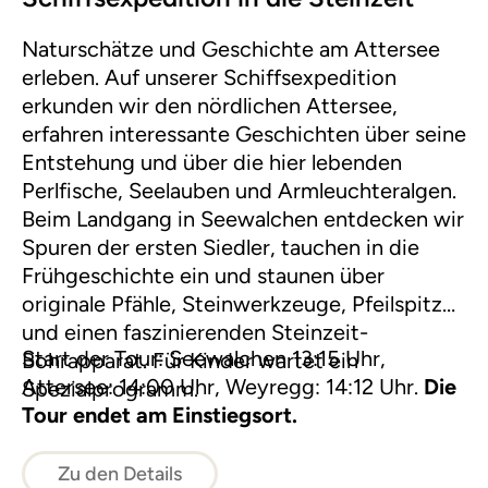
Naturschätze und Geschichte am Attersee
erleben. Auf unserer Schiffsexpedition
erkunden wir den nördlichen Attersee,
erfahren interessante Geschichten über seine
Entstehung und über die hier lebenden
Perlfische, Seelauben und Armleuchteralgen.
Beim Landgang in Seewalchen entdecken wir
Spuren der ersten Siedler, tauchen in die
Frühgeschichte ein und staunen über
originale Pfähle, Steinwerkzeuge, Pfeilspitzen
und einen faszinierenden Steinzeit-
Start der Tour: Seewalchen 13:15 Uhr,
Bohrapparat. Für Kinder wartet ein
Attersee: 14:00 Uhr, Weyregg: 14:12 Uhr.
Die
Spezialprogramm.
Tour endet am Einstiegsort.
Zu den Details