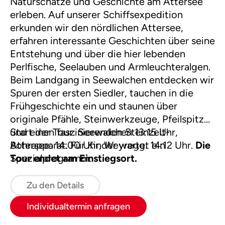
Naturschätze und Geschichte am Attersee
erleben. Auf unserer Schiffsexpedition
erkunden wir den nördlichen Attersee,
erfahren interessante Geschichten über seine
Entstehung und über die hier lebenden
Perlfische, Seelauben und Armleuchteralgen.
Beim Landgang in Seewalchen entdecken wir
Spuren der ersten Siedler, tauchen in die
Frühgeschichte ein und staunen über
originale Pfähle, Steinwerkzeuge, Pfeilspitzen
und einen faszinierenden Steinzeit-
Start der Tour: Seewalchen 13:15 Uhr,
Bohrapparat. Für Kinder wartet ein
Attersee: 14:00 Uhr, Weyregg: 14:12 Uhr.
Die
Spezialprogramm.
Tour endet am Einstiegsort.
Zu den Details
Individualtermin anfragen