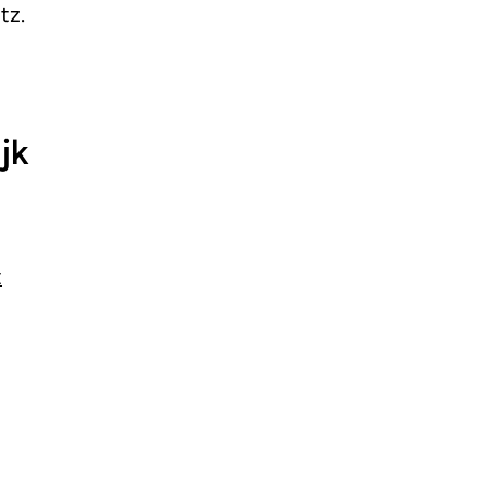
tz.
jk
t