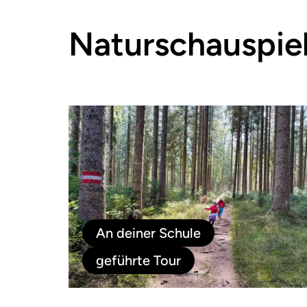
Naturschauspie
An deiner Schule
geführte Tour