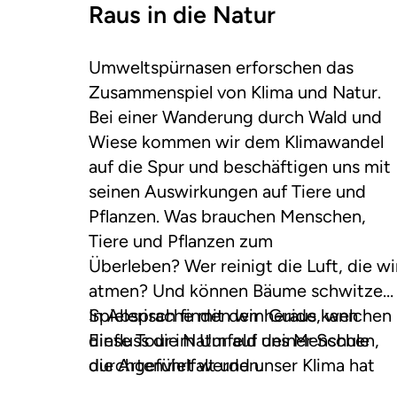
Raus in die Natur
Umweltspürnasen erforschen das
Zusammenspiel von Klima und Natur.
Bei einer Wanderung durch Wald und
Wiese kommen wir dem Klimawandel
auf die Spur und beschäftigen uns mit
seinen Auswirkungen auf Tiere und
Pflanzen. Was brauchen Menschen,
Tiere und Pflanzen zum
Überleben? Wer reinigt die Luft, die wi
atmen? Und können Bäume schwitzen
Spielerisch finden wir heraus, welchen
In Absprache mit dem Guide kann
Einfluss die Natur auf uns Menschen,
diese Tour im Umfeld deiner Schule
die Artenvielfalt und unser Klima hat
durchgeführt werden.
und warum wir es wichtig ist, sie zu