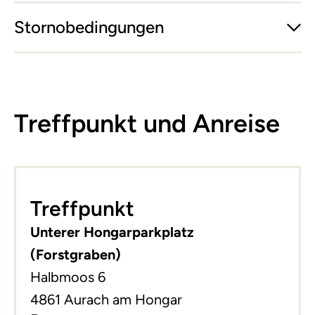
Stornobedingungen
Treffpunkt und Anreise
Leaflet
|
©
basemap.at
+
Treffpunkt
−
Unterer Hongarparkplatz
(Forstgraben)
Halbmoos 6
4861 Aurach am Hongar