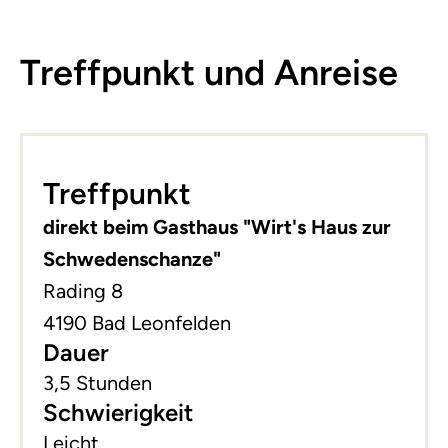
Treffpunkt und Anreise
Leaflet
|
©
basemap.at
+
Treffpunkt
−
direkt beim Gasthaus "Wirt's Haus zur
Schwedenschanze"
Rading 8
4190 Bad Leonfelden
Dauer
3,5 Stunden
Schwierigkeit
Leicht