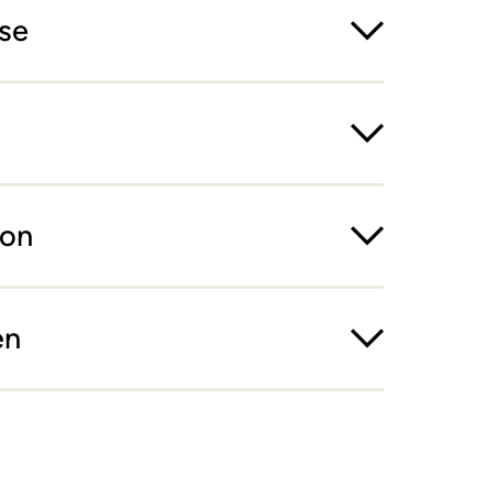
se
ion
en