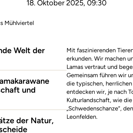
18. Oktober 2025, 09:30
s Mühlviertel
ende Welt der
Mit faszinierenden Tiere
erkunden. Wir machen un
Lamas vertraut und bege
Gemeinsam führen wir un
 Lamakarawane
die typischen, herrliche
schaft und
entdecken wir, je nach T
Kulturlandschaft, wie di
„Schwedenschanze“, den 
Leonfelden.
tze der Natur,
scheide