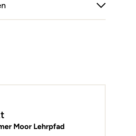
en
t
bmer Moor Lehrpfad