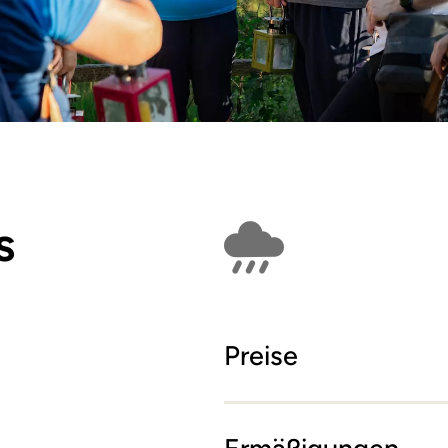
s
Findet bei Schlech
Preise