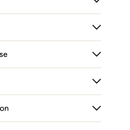
se
ion