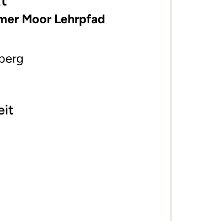
t
bmer Moor Lehrpfad
berg
eit