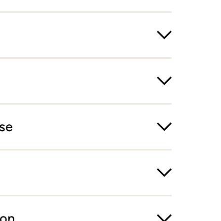
se
ion