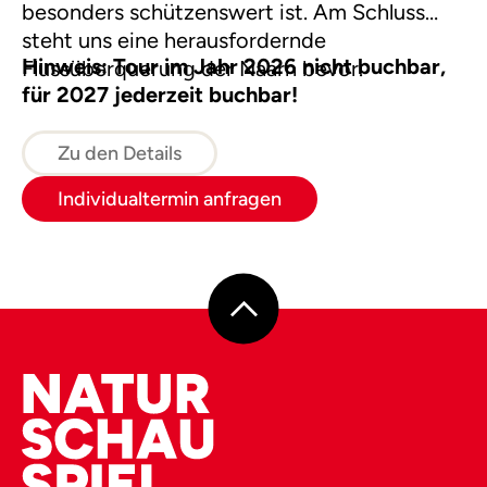
besonders schützenswert ist. Am Schluss
steht uns eine herausfordernde
Hinweis: Tour im Jahr 2026 nicht buchbar,
Flussüberquerung der Naarn bevor.
für 2027 jederzeit buchbar!
Zu den Details
Individualtermin anfragen