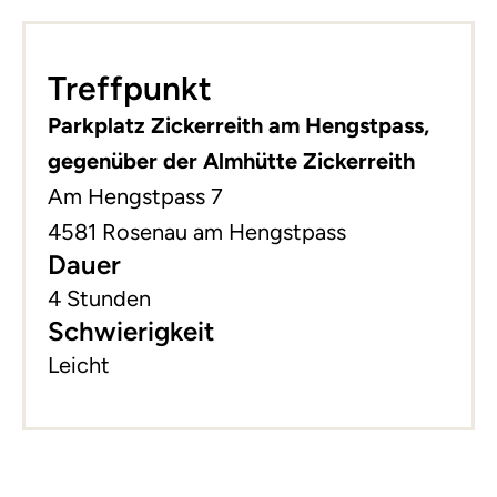
Leaflet
|
©
basemap.at
+
Treffpunkt
−
Parkplatz Zickerreith am Hengstpass,
gegenüber der Almhütte Zickerreith
Am Hengstpass 7
4581 Rosenau am Hengstpass
Dauer
4 Stunden
Schwierigkeit
Leicht