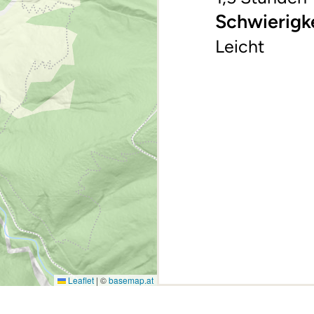
Schwierigk
Leicht
Leaflet
|
©
basemap.at