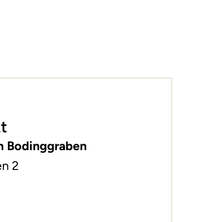
t
m Bodinggraben
n 2