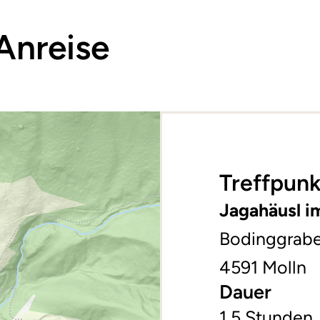
Anreise
Treffpunk
Jagahäusl i
Bodinggrabe
4591 Molln
Dauer
1,5 Stunden