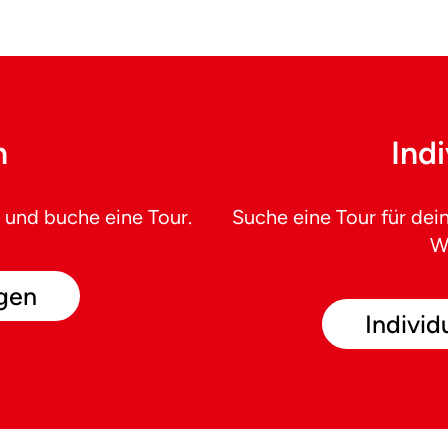
n
Ind
 und buche eine Tour.
Suche eine Tour für de
W
gen
Individ