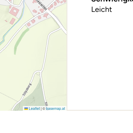
Leicht
Leaflet
|
©
basemap.at