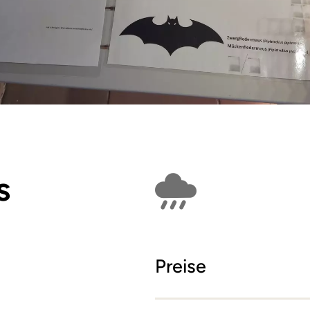
s
Findet bei Schlech
Preise