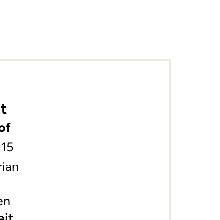
t
of
 15
rian
en
eit