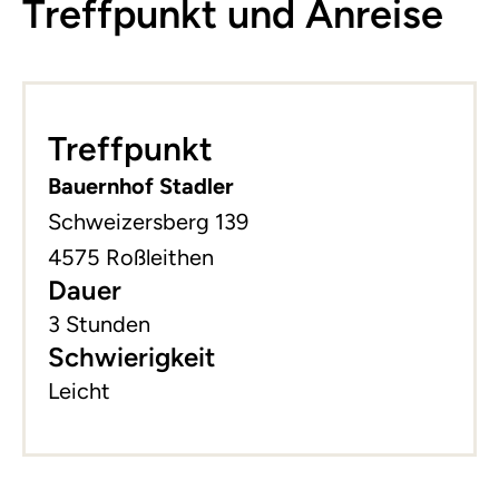
Treffpunkt und Anreise
Leaflet
|
©
basemap.at
+
Treffpunkt
−
Bauernhof Stadler
Schweizersberg 139
4575 Roßleithen
Dauer
3 Stunden
Schwierigkeit
Leicht