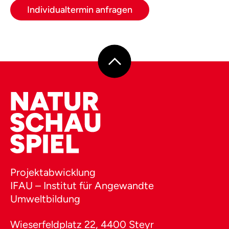
Krenkette.
Individualtermin anfragen
Projektabwicklung
IFAU – Institut für Angewandte
Umweltbildung
Wieserfeldplatz 22, 4400 Steyr