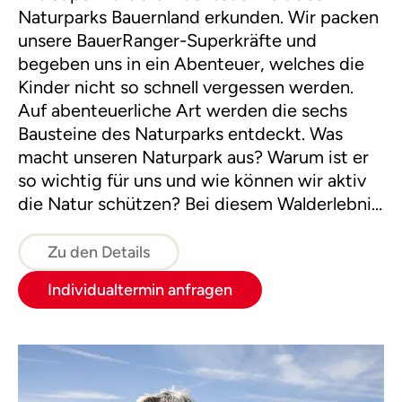
Naturparks Bauernland erkunden. Wir packen
unsere BauerRanger-Superkräfte und
begeben uns in ein Abenteuer, welches die
Kinder nicht so schnell vergessen werden.
Auf abenteuerliche Art werden die sechs
Bausteine des Naturparks entdeckt. Was
macht unseren Naturpark aus? Warum ist er
so wichtig für uns und wie können wir aktiv
die Natur schützen? Bei diesem Walderlebnis
lernt ihr aktiv den Naturpark Bauernland
kennen und löst als Team gemeinsam
Zu den Details
spannende Aufgaben. Es ist Zeit für die
Individualtermin anfragen
zukünftigen BauerRanger!