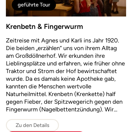
geführte Tour
Krenbetn & Fingerwurm
Zeitreise mit Agnes und Karli ins Jahr 1920.
Die beiden „erzählen“ uns von ihrem Alltag
am Großdöllnerhof. Wir erkunden ihre
Lieblingsplätze und erfahren, wie früher ohne
Traktor und Strom der Hof bewirtschaftet
wurde. Da es damals keine Apotheke gab,
kannten die Menschen wertvolle
Naturheilmittel. Krenbetn (Krenkette) half
gegen Fieber, der Spitzwegerich gegen den
Fingerwurm (Nagelbettentzündung). Wir
verkosten Hustensirup, schnitzen einen
Wanderstock, rebeln Kräuter und basteln eine
Zu den Details