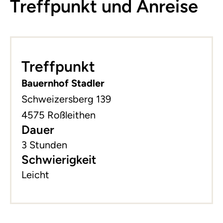
Treffpunkt und Anreise
Leaflet
|
©
basemap.at
+
Treffpunkt
−
Bauernhof Stadler
Schweizersberg 139
4575 Roßleithen
Dauer
3 Stunden
Schwierigkeit
Leicht