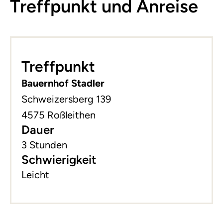
Treffpunkt und Anreise
Leaflet
|
©
basemap.at
+
Treffpunkt
−
Bauernhof Stadler
Schweizersberg 139
4575 Roßleithen
Dauer
3 Stunden
Schwierigkeit
Leicht