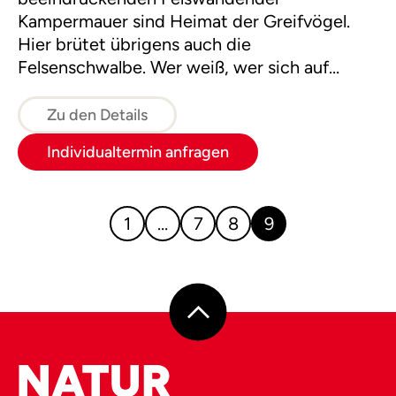
Kampermauer sind Heimat der Greifvögel.
Hier brütet übrigens auch die
Felsenschwalbe. Wer weiß, wer sich auf
unserer Tour blicken lässt. Die Route verläuft
großteils im einfachen Gelände auf
Zu den Details
Almböden.
Individualtermin anfragen
1
…
7
8
9